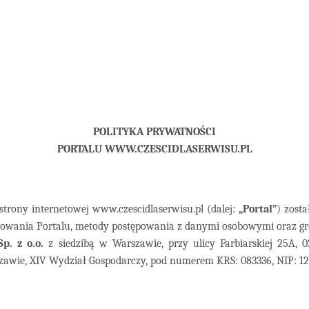
POLITYKA PRYWATNOŚCI
PORTALU WWW.CZESCIDLASERWISU.PL
trony internetowej www.czescidlaserwisu.pl (dalej:
„Portal”
) zosta
jonowania Portalu, metody postępowania z danymi osobowymi oraz g
p. z o.o.
z siedzibą w Warszawie, przy ulicy Farbiarskiej 25A, 
awie, XIV Wydział Gospodarczy, pod numerem KRS: 083336, NIP: 1