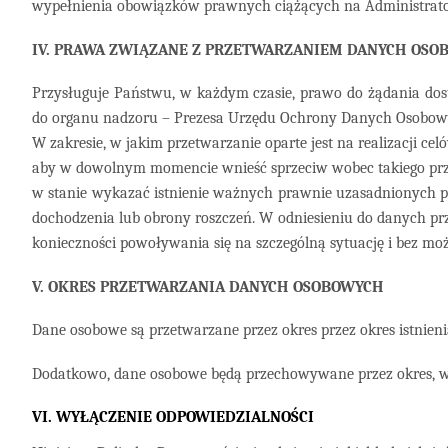
wypełnienia obowiązków prawnych ciążących na Administratorze 
IV. PRAWA ZWIĄZANE Z PRZETWARZANIEM DANYCH OSO
Przysługuje Państwu, w każdym czasie, prawo do żądania dostę
do organu nadzoru – Prezesa Urzędu Ochrony Danych Osobow
W zakresie, w jakim przetwarzanie oparte jest na realizacji 
aby w dowolnym momencie wnieść sprzeciw wobec takiego przet
w stanie wykazać istnienie ważnych prawnie uzasadnionych pod
dochodzenia lub obrony roszczeń. W odniesieniu do danych pr
konieczności powoływania się na szczególną sytuację i bez moż
V. OKRES PRZETWARZANIA DANYCH OSOBOWYCH
Dane osobowe są przetwarzane przez okres
przez okres istnie
Dodatkowo, dane osobowe będą przechowywane przez okres, w k
VI. WYŁĄCZENIE ODPOWIEDZIALNOŚCI