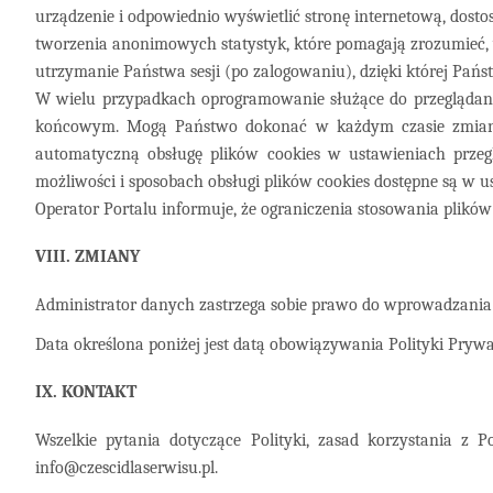
urządzenie i odpowiednio wyświetlić stronę internetową, dost
tworzenia anonimowych statystyk, które pomagają zrozumieć, w 
utrzymanie Państwa sesji (po zalogowaniu), dzięki której Pańs
W wielu przypadkach oprogramowanie służące do przeglądani
końcowym. Mogą Państwo dokonać w każdym czasie zmiany u
automatyczną obsługę plików cookies w ustawieniach prze
możliwości i sposobach obsługi plików cookies dostępne są w 
Operator Portalu informuje, że ograniczenia stosowania plikó
VIII. ZMIANY
Administrator danych zastrzega sobie prawo do wprowadzania 
Data określona poniżej jest datą obowiązywania Polityki Prywat
IX. KONTAKT
Wszelkie pytania dotyczące Polityki, zasad korzystania 
info@czescidlaserwisu.pl.