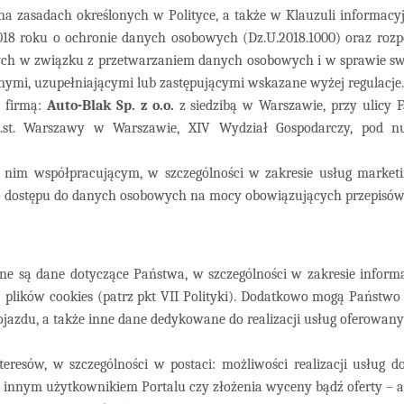
a zasadach określonych w Polityce, a także w Klauzuli informacy
018 roku o ochronie danych osobowych (Dz.U.2018.1000) oraz roz
znych w związku z przetwarzaniem danych osobowych i w sprawie s
nymi, uzupełniającymi lub zastępującymi wskazane wyżej regulacje.
 firmą:
Auto-Blak Sp. z o.o.
z siedzibą w Warszawie, przy ulicy F
.st. Warszawy w Warszawie, XIV Wydział Gospodarczy, pod n
 nim współpracującym, w szczególności w zakresie usług market
dostępu do danych osobowych na mocy obowiązujących przepisów
ne są dane dotyczące Państwa, w szczególności w zakresie inform
lików cookies (patrz pkt VII Polityki). Dodatkowo mogą Państwo 
ojazdu,
a także inne dane dedykowane do realizacji usług oferowany
teresów, w szczególności w postaci: możliwości realizacji usług d
nym użytkownikiem Portalu czy złożenia wyceny bądź oferty – art. 