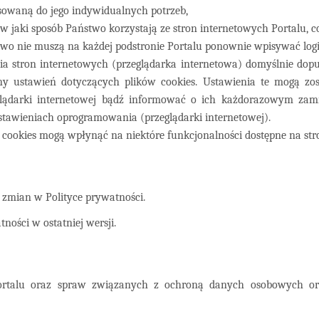
osowaną do jego indywidualnych potrzeb,
jaki sposób Państwo korzystają ze stron internetowych Portalu, co 
two nie muszą na każdej podstronie Portalu ponownie wpisywać logi
a stron internetowych (przeglądarka internetowa) domyślnie do
stawień dotyczących plików cookies. Ustawienia te mogą zost
glądarki internetowej bądź informować o ich każdorazowym zami
ustawieniach oprogramowania (przeglądarki internetowej).
w cookies mogą wpłynąć na niektóre funkcjonalności dostępne na st
zmian w Polityce prywatności.
ności w ostatniej wersji.
z Portalu oraz spraw związanych z ochroną danych osobowych o