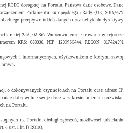
jnej RODO dostępnej na Portalu, Państwa dane osobowe. Dane
porządzeniem Parlamentu Europejskiego i Rady (UE) 2016/679
wobodnego przepływu takich danych oraz uchylenia dyrektywy
arbiarskiej 25A, 02-862 Warszawa, zarejestrowana w rejestrze
umerem KRS: 083336, NIP: 1230950444, REGON: 017424391
ingowych i informatycznych, użytkownikom z którymi zawrą
 prawa.
acji o dokonywanych czynnościach na Portalu oraz adresu IP,
podać dobrowolnie swoje dane w zakresie: imienia i nazwiska,
ch na Portalu.
ostępnych na Portalu, obsługi zgłoszeń, możliwości udzielania
6 ust. 1 lit. f) RODO;