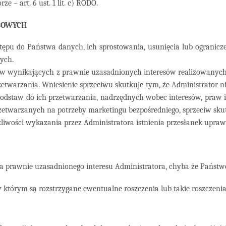
– art. 6 ust. 1 lit. c) RODO.
BOWYCH
pu do Państwa danych, ich sprostowania, usunięcia lub ograniczeni
ych.
celów wynikających z prawnie uzasadnionych interesów realizowany
warzania. Wniesienie sprzeciwu skutkuje tym, że Administrator n
staw do ich przetwarzania, nadrzędnych wobec interesów, praw i w
zetwarzanych na potrzeby marketingu bezpośredniego, sprzeciw skut
liwości wykazania przez Administratora istnienia przesłanek uprawn
nia prawnie uzasadnionego interesu Administratora, chyba że Pańs
tórym są rozstrzygane ewentualne roszczenia lub takie roszczenia