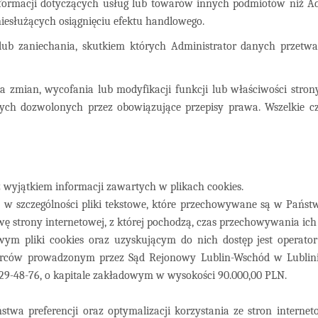
informacji dotyczących usług lub towarów innych podmiotów niż Ad
niesłużących osiągnięciu efektu handlowego.
lub zaniechania, skutkiem których Administrator danych przet
mian, wycofania lub modyfikacji funkcji lub właściwości strony i
ych dozwolonych przez obowiązujące przepisy prawa. Wszelkie 
z wyjątkiem informacji zawartych w plikach cookies.
ne, w szczególności pliki tekstowe, które przechowywane są w Pań
zwę strony internetowej, z której pochodzą, czas przechowywania i
 pliki cookies oraz uzyskującym do nich dostęp jest operator
biorców prowadzonym przez Sąd Rejonowy Lublin-Wschód w Lublin
29-48-76, o kapitale zakładowym w wysokości 90.000,00 PLN
.
twa preferencji oraz optymalizacji korzystania ze stron interne