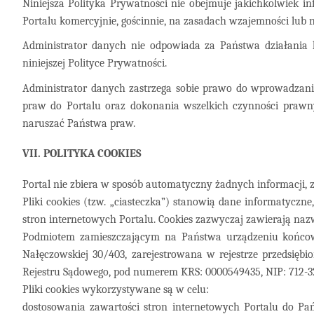
Niniejsza Polityka Prywatności nie obejmuje jakichkolwiek 
Portalu komercyjnie, gościnnie, na zasadach wzajemności lub 
Administrator danych nie odpowiada za Państwa działania 
niniejszej Polityce Prywatności.
Administrator danych zastrzega sobie prawo do wprowadzania z
praw do Portalu oraz dokonania wszelkich czynności prawn
naruszać Państwa praw.
VII. POLITYKA COOKIES
Portal nie zbiera w sposób automatyczny żadnych informacji, 
Pliki cookies (tzw. „ciasteczka”) stanowią dane informatycz
stron internetowych Portalu. Cookies zazwyczaj zawierają na
Podmiotem zamieszczającym na Państwa urządzeniu końcowym
Nałęczowskiej 30/403, zarejestrowana w rejestrze przedsię
Rejestru Sądowego, pod numerem KRS: 0000549435, NIP: 712-3
Pliki cookies wykorzystywane są w celu:
dostosowania zawartości stron internetowych Portalu do Pańs